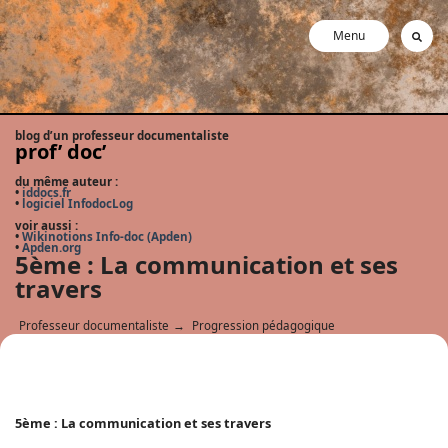
Menu
blog d’un professeur documentaliste
prof’ doc’
du même auteur :
•
iddocs.fr
•
logiciel InfodocLog
voir aussi :
•
Wikinotions Info-doc (Apden)
•
Apden.org
5ème : La communication et ses
travers
Professeur documentaliste
→
Progression pédagogique
5ème : La communication et ses travers