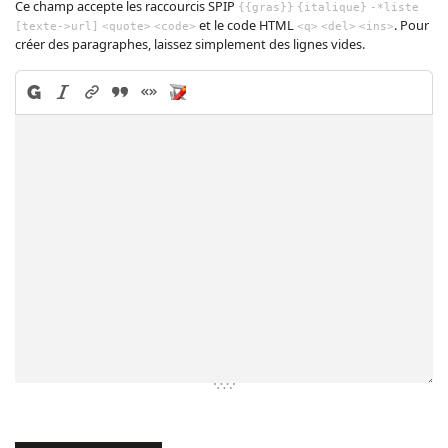
Ce champ accepte les raccourcis SPIP
{{gras}}
{italique}
-*liste
et le code HTML
. Pour
[texte->url]
<quote>
<code>
<q>
<del>
<ins>
créer des paragraphes, laissez simplement des lignes vides.