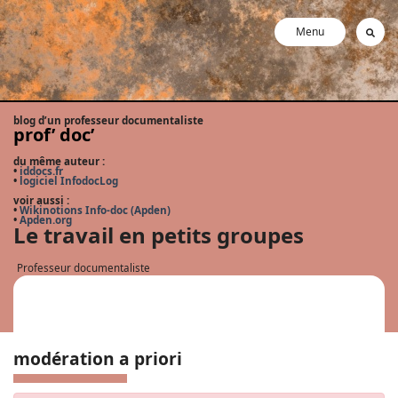
Menu
blog d’un professeur documentaliste
prof’ doc’
du même auteur :
•
iddocs.fr
•
logiciel InfodocLog
voir aussi :
•
Wikinotions Info-doc (Apden)
•
Apden.org
Le travail en petits groupes
Professeur documentaliste
modération a priori