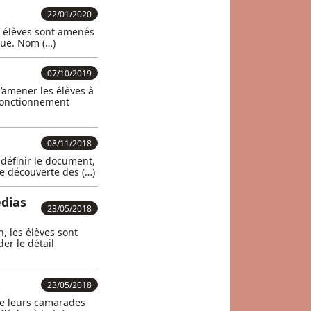
22/01/2020
es élèves sont amenés
que. Nom (…)
07/10/2019
’amener les élèves à
fonctionnement
08/11/2018
définir le document,
ne découverte des (…)
édias
23/05/2018
, les élèves sont
er le détail
23/05/2018
 de leurs camarades