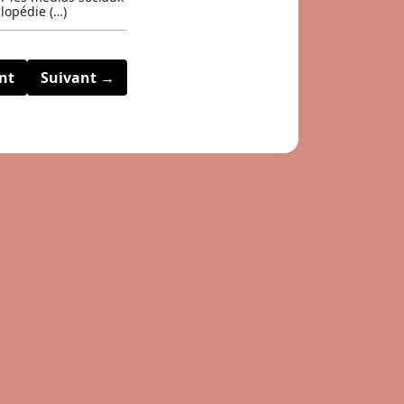
lopédie (…)
nt
Suivant →