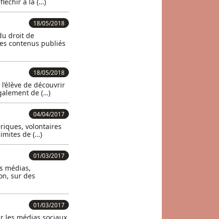
léchir à la (…)
18/05/2018
u droit de
les contenus publiés
18/05/2018
’élève de découvrir
également de (…)
04/04/2017
riques, volontaires
limites de (…)
01/03/2017
es médias,
on, sur des
01/03/2017
ur les médias sociaux