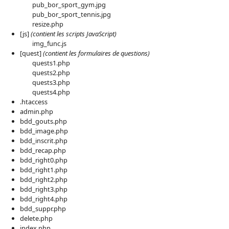
pub_bor_sport_gym.jpg
pub_bor_sport_tennis.jpg
resize.php
[js]
(contient les scripts JavaScript)
img_func.js
[quest]
(contient les formulaires de questions)
quests1.php
quests2.php
quests3.php
quests4.php
.htaccess
admin.php
bdd_gouts.php
bdd_image.php
bdd_inscrit.php
bdd_recap.php
bdd_right0.php
bdd_right1.php
bdd_right2.php
bdd_right3.php
bdd_right4.php
bdd_suppr.php
delete.php
index.php