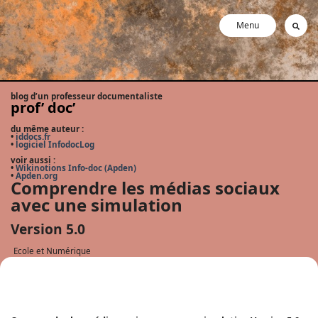
Menu
blog d’un professeur documentaliste
prof’ doc’
du même auteur :
•
iddocs.fr
•
logiciel InfodocLog
voir aussi :
•
Wikinotions Info-doc (Apden)
•
Apden.org
Comprendre les médias sociaux
avec une simulation
Version 5.0
Ecole et Numérique