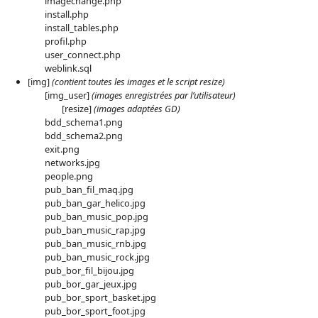
imagechange.php
install.php
install_tables.php
profil.php
user_connect.php
weblink.sql
[img]
(contient toutes les images et le script resize)
[img_user]
(images enregistrées par l’utilisateur)
[resize]
(images adaptées GD)
bdd_schema1.png
bdd_schema2.png
exit.png
networks.jpg
people.png
pub_ban_fil_maq.jpg
pub_ban_gar_helico.jpg
pub_ban_music_pop.jpg
pub_ban_music_rap.jpg
pub_ban_music_rnb.jpg
pub_ban_music_rock.jpg
pub_bor_fil_bijou.jpg
pub_bor_gar_jeux.jpg
pub_bor_sport_basket.jpg
pub_bor_sport_foot.jpg