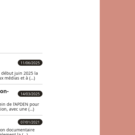
11/06/2025
début juin 2025 la
x médias et à (…)
ion-
14/03/2025
sein de l’APDEN pour
ion, avec une (…)
07/01/2021
ution documentaire
alement la (…)