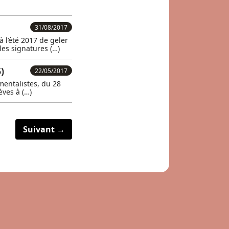
31/08/2017
 l’été 2017 de geler
les signatures (…)
)
22/05/2017
mentalistes, du 28
èves à (…)
Suivant →