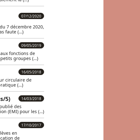
07/12/2020
n du 7 décembre 2020,
as faute (…)
09/05/2019
 aux fonctions de
 petits groupes (…)
16/05/2018
ur circulaire de
pratique (…)
s/5)
14/03/2018
 publié des
ion (EMI) pour les (…)
17/10/2017
élèves en
cation de